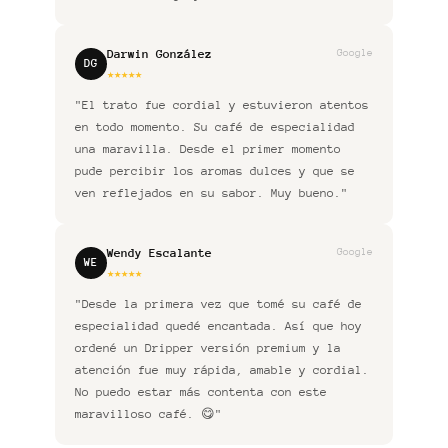
Darwin González
Google
DG
★
★
★
★
★
"El trato fue cordial y estuvieron atentos
en todo momento. Su café de especialidad
una maravilla. Desde el primer momento
pude percibir los aromas dulces y que se
ven reflejados en su sabor. Muy bueno."
Wendy Escalante
Google
WE
★
★
★
★
★
"Desde la primera vez que tomé su café de
especialidad quedé encantada. Así que hoy
ordené un Dripper versión premium y la
atención fue muy rápida, amable y cordial.
No puedo estar más contenta con este
maravilloso café. 😋"