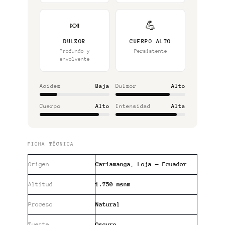
🍬
💪
DULZOR
CUERPO ALTO
Profundo y
Persistente
envolvente
Acidez
Baja
Dulzor
Alto
Cuerpo
Alto
Intensidad
Alta
FICHA TÉCNICA
Origen
Cariamanga, Loja — Ecuador
Altitud
1.750 msnm
Proceso
Natural
Tueste
Oscuro