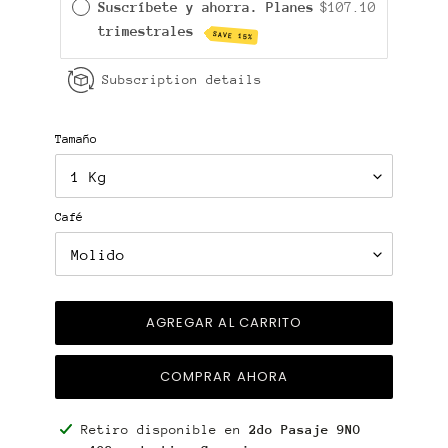
Suscríbete y ahorra. Planes
$107.10
trimestrales
SAVE 15%
Subscription details
Tamaño
Café
AGREGAR AL CARRITO
COMPRAR AHORA
Agregando
Retiro disponible en
2do Pasaje 9NO