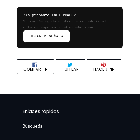
¿Ya probaste INFILTRADO?
Tu reseña ayuda a otros a descubrir el
café de especialidad ecuatoriano.
DEJAR RESEÑA →
COMPARTIR
TUITEAR
PINEAR
COMPARTIR
TUITEAR
HACER PIN
EN
EN
EN
FACEBOOK
TWITTER
PINTEREST
Enlaces rápidos
Búsqueda