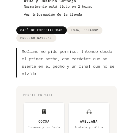
el
#402 y Justino Cornejo
producto
Normalmente está listo en 2 horas
a
Ver información de la tienda
tu
carrito
CAFÉ DE ESPECIALIDAD
LOJA, ECUADOR
PROCESO NATURAL
McClane no pide permiso. Intenso desde
el primer sorbo, con carácter que se
siente en el pecho y un final que no se
olvida.
PERFIL EN TAZA
🍫
🌰
COCOA
AVELLANA
Intensa y profunda
Tostada y cálida