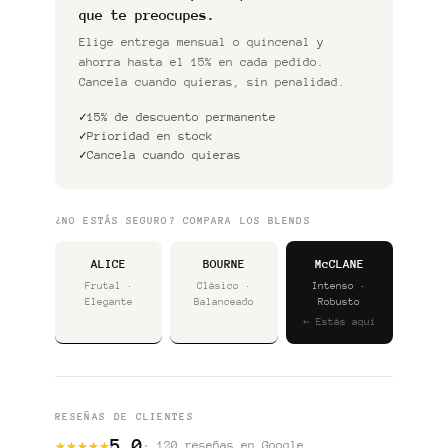
que te preocupes.
Elige entrega mensual o quincenal y
ahorra hasta el 15% en cada pedido.
Cancela cuando quieras, sin penalidad.
✓
15% de descuento permanente
✓
Prioridad en stock
✓
Cancela cuando quieras
¿NO ESTÁS SEGURO? COMPARA LOS BLENDS
ALICE
BOURNE
McCLANE
Frutal ·
Clásico ·
Intenso ·
Elegante
Balanceado
Robusto
← Estás aquí
RESEÑAS DE CLIENTES
5.0
★
★
★
★
★
· 120 reseñas en Google