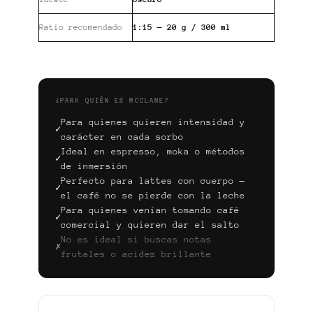
Ratio recomendado
1:15 — 20 g / 300 ml
¿PARA QUIÉN ES MCCLANE?
Para quienes quieren intensidad y
✓
carácter en cada sorbo
Ideal en espresso, moka o métodos
✓
de inmersión
Perfecto para lattes con cuerpo —
✓
el café no se pierde con la leche
Para quienes venían tomando café
✓
comercial y quieren dar el salto
No es ideal si buscas notas
✗
frutales o acidez brillante