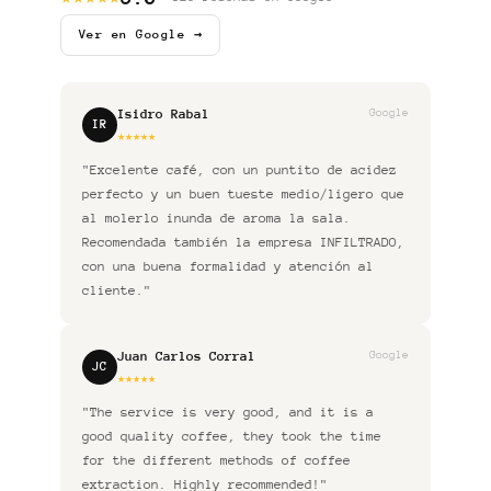
Ver en Google →
Isidro Rabal
Google
IR
★
★
★
★
★
"Excelente café, con un puntito de acidez
perfecto y un buen tueste medio/ligero que
al molerlo inunda de aroma la sala.
Recomendada también la empresa INFILTRADO,
con una buena formalidad y atención al
cliente."
Juan Carlos Corral
Google
JC
★
★
★
★
★
"The service is very good, and it is a
good quality coffee, they took the time
for the different methods of coffee
extraction. Highly recommended!"