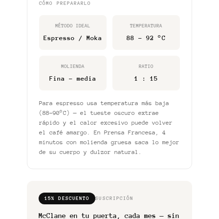
CÓMO PREPARARLO
MÉTODO IDEAL
TEMPERATURA
Espresso / Moka
88 – 92 °C
MOLIENDA
RATIO
Fina – media
1 : 15
Para espresso usa temperatura más baja
(88–90°C) — el tueste oscuro extrae
rápido y el calor excesivo puede volver
el café amargo. En Prensa Francesa, 4
minutos con molienda gruesa saca lo mejor
de su cuerpo y dulzor natural.
15% DESCUENTO
SUSCRIPCIÓN
McClane en tu puerta, cada mes — sin